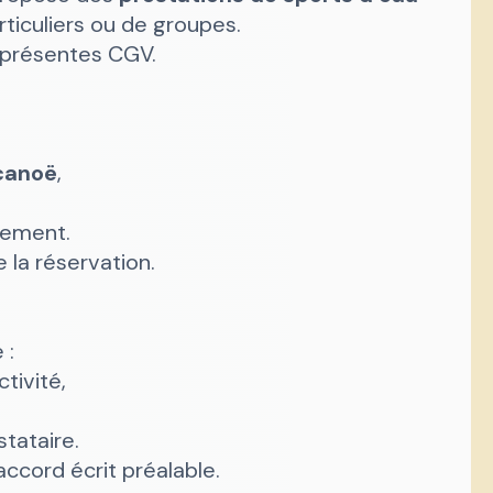
rticuliers ou de groupes.
x présentes CGV.
 canoë
,
nnement.
e la réservation.
 :
tivité,
tataire.
ccord écrit préalable.