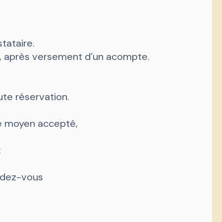
tataire.
nt, après versement d’un acompte.
te réservation.
re moyen accepté,
:
endez-vous