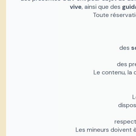
vive
, ainsi que des
guid
Toute réservati
des
s
des pre
Le contenu, la d
L
dispos
respect
Les mineurs doivent ê